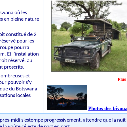
otswana où les
s en pleine nature
soit constitué de 2
 réservé pour les
 groupe pourra
. Et l’installation
roit réservé, au
 proscrits.
 nombreuses et
Plus
ur pouvoir s’y
tique du Botswana
sations locales
Photos des bivou
’après-midi s’estompe progressivement, attendre que la nuit 
 la voûte céleste de part en part.