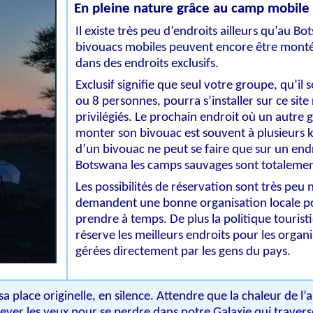
En pleine nature grâce au camp mobile
Il existe très peu d’endroits ailleurs qu’au B
bivouacs mobiles peuvent encore être monté
dans des endroits exclusifs.
Exclusif signifie que seul votre groupe, qu’il 
ou 8 personnes, pourra s’installer sur ce site
privilégiés. Le prochain endroit où un autre
monter son bivouac est souvent à plusieurs km
d’un bivouac ne peut se faire que sur un end
Botswana les camps sauvages sont totalement
Les possibilités de réservation sont très peu
demandent une bonne organisation locale po
prendre à temps. De plus la politique touris
réserve les meilleurs endroits pour les organi
gérées directement par les gens du pays.
a place originelle, en silence. Attendre que la chaleur de l
ever les yeux pour se perdre dans notre Galaxie qui traverse