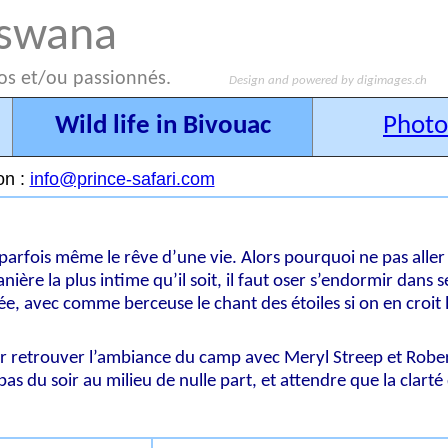
otswana
os et/ou passionnés.
Design and powered by digimages.ch
Wild life in Bivouac
Photo
on :
info@prince-safari.com
 parfois même le rêve d’une vie. Alors pourquoi ne pas alle
ère la plus intime qu’il soit, il faut oser s’endormir dans s
actée, avec comme berceuse le chant des étoiles si on en croit
 retrouver l’ambiance du camp avec Meryl Streep et Robe
s du soir au milieu de nulle part, et attendre que la clarté