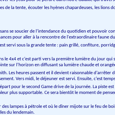
res de la tente, écouter les hyènes chapardeuses, les lions 
s sans se soucier de l’intendance du quotidien et pouvoir 
nces pour aller à la rencontre de l'extraordinaire faune 
est servi sous la grande tente : pain grillé, confiture, porridge
s le 4x4 et c’est parti vers la première lumière du jour qui
 pointe sur l’horizon en diffusant sa lumière chaude et oran
zénith. Les heures passent et il devient raisonnable d’arrêter
ssement. Vers midi, le
déjeuner est servi.
Ensuite, c’est temps
e départ pour le second Game drive de la journée. La piste e
leur plus supportable. Ce sera bientôt le moment de penser 
r des lampes à pétrole et où
le dîner
mijote sur le feu de bo
lles du lendemain.